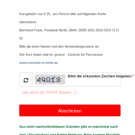
Kursgebühr von € 25,- pro Person bitte auf folgendes Konto
überweisen:
Bernhard Frank, Postbank Berlin, IBAN: DE90 1001 0010 0324 7171
02
Bitte gib einen Namen und den Verwendungszweck an.
Der Kurs findet statt im: groove - Zentrum für Percussion,
www.trommeln-in-berlin.de
Bitte die erkannten Zeichen eingeben
*
das dient der SPAM Abwehr :-)
Abschicken
Aus nicht nachvollziehbaren Gründen gibt es manchmal nach
dem "Abschicken" eine Fehler Meldung. Beim zweiten Mal (falls